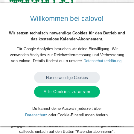
Willkommen bei calovo!
Wir setzen technisch notwendige Cookies für den Betrieb und
das kostenlose Kalender-Abonnement.
Für Google Analytics brauchen wir deine Einwilligung. Wir
verwenden Analytics zur Reichweitenmessung und Verbesserung
von calovo. Details findest du in unserer
Datenschutzerklärung
.
Du willst alle (Spiel-)Termine vom SC DHfK Leipzig direkt als
Terminserie ("calfeed") in deinen persönlichen Kalender auf dem
Nur notwendige Cookies
Smartphone, Tablet oder Desktop-PC integrieren? Kein Problem mit den
kostenlosen calfeeds von calovo. Einfach abonnieren und fertig! Das
Beste daran: sobald neue (Spiel-)Termine angelegt oder geändert
Alle Cookies zulassen
werden, aktualisiert sich dein Kalender automatisch. Du musst nach
dem kostenlosen Abonnieren nie wieder etwas tun. Alle Termine einzeln
Du kannst deine Auswahl jederzeit über
und mühsam einzutragen gehört also der Vergangenheit an. Los geht´s!
Datenschutz
oder Cookie-Einstellungen ändern.
Das Abonnieren ist für dich völlig kostenlos und funktioniert mit allen
gängigen Kalendern. Klicke zum Abonnieren deines gewünschten
calfeeds einfach auf den Button "Kalender abonnieren".