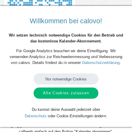
Willkommen bei calovo!
Wir setzen technisch notwendige Cookies für den Betrieb und
das kostenlose Kalender-Abonnement.
Für Google Analytics brauchen wir deine Einwilligung. Wir
verwenden Analytics zur Reichweitenmessung und Verbesserung
von calovo. Details findest du in unserer
Datenschutzerklärung
.
Du willst alle Spieltermine der ScanPlus Baskets Elchingen direkt als
Terminserie ("calfeed") in deinen persönlichen Kalender auf dem
Smartphone, Tablet oder Desktop-PC integrieren? Kein Problem mit den
Nur notwendige Cookies
kostenlosen calfeeds von calovo. Einfach abonnieren und fertig! Das
Beste daran: sobald neue Spieltermine angelegt oder geändert werden,
Alle Cookies zulassen
aktualisiert sich dein Kalender automatisch. Du musst nach dem
kostenlosen Abonnieren nie wieder etwas tun. Alle Termine einzeln und
mühsam einzutragen gehört also der Vergangenheit an. Los geht´s!
Du kannst deine Auswahl jederzeit über
Datenschutz
oder Cookie-Einstellungen ändern.
Das Abonnieren ist für dich völlig kostenlos und funktioniert mit allen
gängigen Kalendern. Klicke zum Abonnieren deines gewünschten
calfeeds einfach auf den Button "Kalender abonnieren".