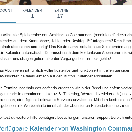
COUNT
KALENDER
TERMINE
1
17
u willst alle Spieltermine der Washington Commanders (redaktionell) direkt als
alender auf dem Smartphone, Tablet oder Desktop-PC integrieren? Kein Probl
infach abonnieren und fertig! Das Beste daran: sobald neue Spieltermine angel
ein Kalender automatisch. Du musst nach dem kostenlosen Abonnieren nie wie
ühsam einzutragen gehört also der Vergangenheit an. Los geht´s!
as Abonnieren ist für dich völlig kostenlos und funktioniert mit allen gängig
ewünschten calfeeds einfach auf den Button "Kalender abonnieren".
ie Termine innerhalb des calfeeds ergänzen wir in der Regel und sofern vorha
rgänzende Informationen, Links (z.B. Ticketing, Wetten, Liveticker o.ä.) und 
ersuchen, dir möglichst relevante Services anzubieten. Mit dem kostenlosen 
egebenenfalls Werbeinhalte innerhalb der abonnierten Kalendertermine zu em
olltest du weitere Hilfe benötigen, besuche gern unseren Support-Bereich unte
Verfügbare
Kalender
von
Washington Command