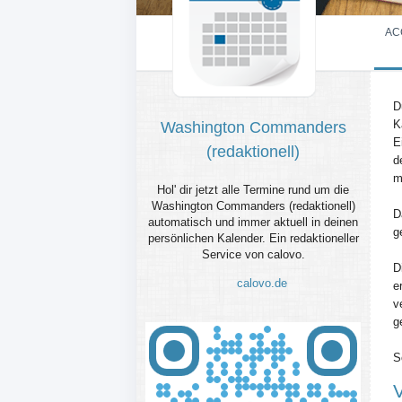
AC
D
K
Washington Commanders
E
(redaktionell)
d
m
Hol' dir jetzt alle Termine rund um die
Washington Commanders (redaktionell)
D
automatisch und immer aktuell in deinen
g
persönlichen Kalender. Ein redaktioneller
Service von calovo.
D
calovo.de
e
v
g
S