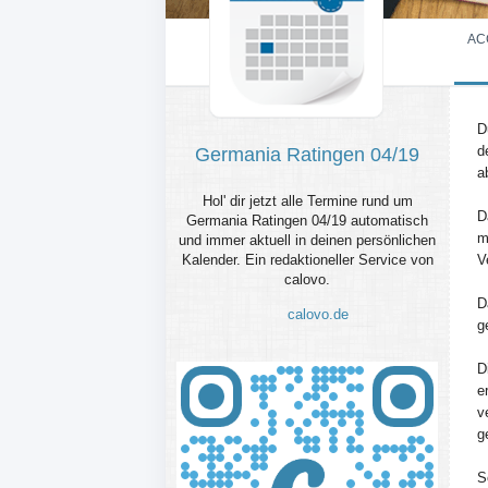
AC
D
d
Germania Ratingen 04/19
a
Hol' dir jetzt alle Termine rund um
D
Germania Ratingen 04/19 automatisch
m
und immer aktuell in deinen persönlichen
Kalender. Ein redaktioneller Service von
V
calovo.
D
calovo.de
g
D
e
v
g
S