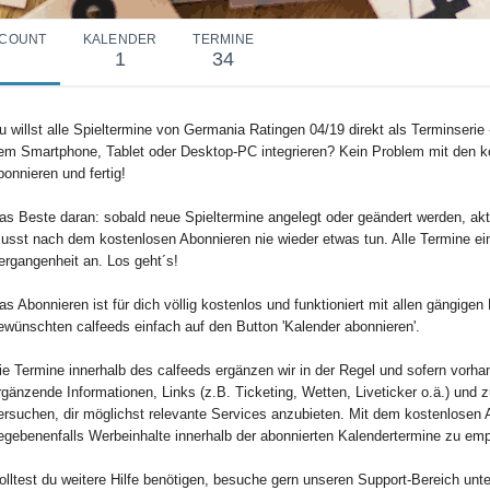
COUNT
KALENDER
TERMINE
1
34
u willst alle Spieltermine von Germania Ratingen 04/19 direkt als Terminserie -
em Smartphone, Tablet oder Desktop-PC integrieren? Kein Problem mit den k
bonnieren und fertig!
as Beste daran: sobald neue Spieltermine angelegt oder geändert werden, aktu
usst nach dem kostenlosen Abonnieren nie wieder etwas tun. Alle Termine ei
ergangenheit an. Los geht´s!
as Abonnieren ist für dich völlig kostenlos und funktioniert mit allen gängig
ewünschten calfeeds einfach auf den Button 'Kalender abonnieren'.
ie Termine innerhalb des calfeeds ergänzen wir in der Regel und sofern vorha
rgänzende Informationen, Links (z.B. Ticketing, Wetten, Liveticker o.ä.) und 
ersuchen, dir möglichst relevante Services anzubieten. Mit dem kostenlosen 
egebenenfalls Werbeinhalte innerhalb der abonnierten Kalendertermine zu em
olltest du weitere Hilfe benötigen, besuche gern unseren Support-Bereich unte