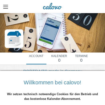
ACCOUNT
KALENDER
TERMINE
0
0
PORTRAITS.made.in.Germany
Mehr Details einblenden
Willkommen bei calovo!
Wir setzen technisch notwendige Cookies für den Betrieb und
das kostenlose Kalender-Abonnement.