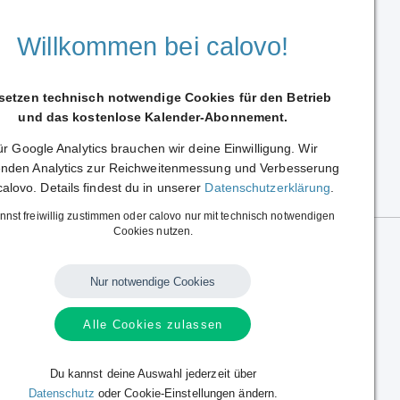
Willkommen bei calovo!
 setzen technisch notwendige Cookies für den Betrieb
und das kostenlose Kalender-Abonnement.
r Google Analytics brauchen wir deine Einwilligung. Wir
Weiterleiten
nden Analytics zur Reichweitenmessung und Verbesserung
calovo. Details findest du in unserer
Datenschutzerklärung
.
nnst freiwillig zustimmen oder calovo nur mit technisch notwendigen
Cookies nutzen.
Nur notwendige Cookies
Alle Cookies zulassen
Sprache:
Deutsch
|
English
Alle Rechte vorbehalten.
Copyright © 2014 - 2026 calovo.
Du kannst deine Auswahl jederzeit über
Datenschutz
oder Cookie-Einstellungen ändern.