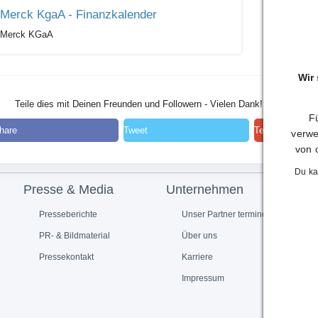
Merck KgaA - Finanzkalender
Merck KGaA
Wir
Teile dies mit Deinen Freunden und Followern - Vielen Dank!
Fü
hare
Tweet
Teilen
verwe
von 
Du ka
Presse & Media
Unternehmen
Presseberichte
Unser Partner termine.de
PR- & Bildmaterial
Über uns
Pressekontakt
Karriere
Impressum