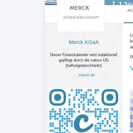
AC
L
b
Merck KGaA
a
Dieser Finanzkalender wird redaktionell
D
gepflegt durch die calovo UG
(haftungsbeschränkt)
merck.de