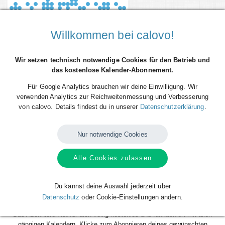
Willkommen bei calovo!
Wir setzen technisch notwendige Cookies für den Betrieb und
das kostenlose Kalender-Abonnement.
Für Google Analytics brauchen wir deine Einwilligung. Wir
verwenden Analytics zur Reichweitenmessung und Verbesserung
von calovo. Details findest du in unserer
Datenschutzerklärung
.
Du willst alle Spieltermine von Manchester City direkt als Terminserie -
'calfeed' - in deinen persönlichen Kalender auf dem Smartphone, Tablet
oder Desktop-PC integrieren? Kein Problem mit den kostenlosen
Nur notwendige Cookies
calfeeds von calovo. Einfach abonnieren und fertig!
Alle Cookies zulassen
Das Beste daran: sobald neue Spieltermine angelegt oder geändert
werden, aktualisiert sich dein Kalender automatisch. Du musst nach
dem kostenlosen Abonnieren nie wieder etwas tun. Alle Termine einzeln
Du kannst deine Auswahl jederzeit über
und mühsam einzutragen gehört also der Vergangenheit an. Los geht´s!
Datenschutz
oder Cookie-Einstellungen ändern.
Das Abonnieren ist für dich völlig kostenlos und funktioniert mit allen
gängigen Kalendern. Klicke zum Abonnieren deines gewünschten