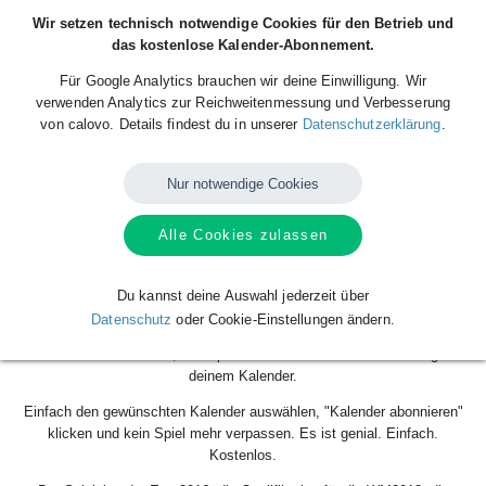
Wir setzen technisch notwendige Cookies für den Betrieb und
das kostenlose Kalender-Abonnement.
Für Google Analytics brauchen wir deine Einwilligung. Wir
verwenden Analytics zur Reichweitenmessung und Verbesserung
von calovo. Details findest du in unserer
Datenschutzerklärung
.
Nur notwendige Cookies
Alle Cookies zulassen
Du liebst den Fußball. Du liebst dein Land. Dann wirst du calovo lieben.
Mit dem calovo-Account deines KBVB kommen die Spieltermine der
belgischen Fußball-Nationalmannschaften direkt in deinen Kalender.
Du kannst deine Auswahl jederzeit über
Kostenlos. Ganz automatisch. Egal, ob iOS, Android, Google Calendar,
Datenschutz
oder Cookie-Einstellungen ändern.
Outlook ... mit wenigen Klicks hast du den calfeed kostenlos abonniert
und erhältst von nun an, alle Spieltermine automatisch als Einträge in
deinem Kalender.
Einfach den gewünschten Kalender auswählen, "Kalender abonnieren"
klicken und kein Spiel mehr verpassen. Es ist genial. Einfach.
Kostenlos.