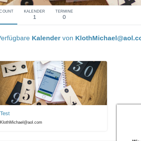
COUNT
KALENDER
TERMINE
1
0
Verfügbare
Kalender
von
KlothMichael@aol.
Test
KlothMichael@aol.com