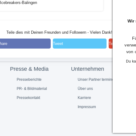
Icebreakers-Balingen
Wir
Teile dies mit Deinen Freunden und Followern - Vielen Dank!
Fü
hare
Tweet
Teilen
verwe
von 
Du ka
Presse & Media
Unternehmen
Presseberichte
Unser Partner termine.de
PR- & Bildmaterial
Über uns
Pressekontakt
Karriere
Impressum