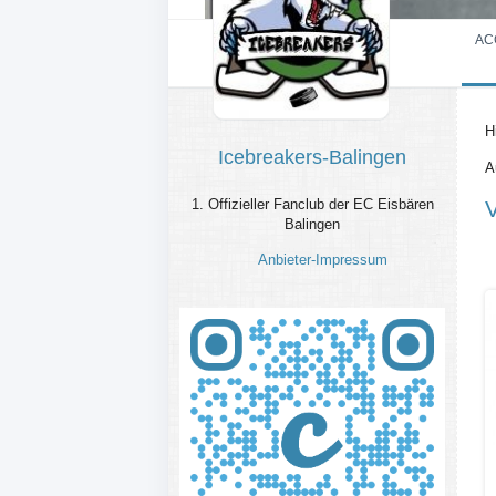
AC
H
Icebreakers-Balingen
A
1. Offizieller Fanclub der EC Eisbären
Balingen
Anbieter-Impressum