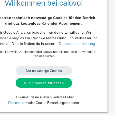
Willkommen bei calovo!
 setzen technisch notwendige Cookies für den Betrieb
und das kostenlose Kalender-Abonnement.
r Google Analytics brauchen wir deine Einwilligung. Wir
Weiterleiten
nden Analytics zur Reichweitenmessung und Verbesserung
calovo. Details findest du in unserer
Datenschutzerklärung
.
nnst freiwillig zustimmen oder calovo nur mit technisch notwendigen
Cookies nutzen.
Nur notwendige Cookies
Alle Cookies zulassen
Sprache:
Deutsch
|
English
Alle Rechte vorbehalten.
Copyright © 2014 - 2026 calovo.
Du kannst deine Auswahl jederzeit über
Datenschutz
oder Cookie-Einstellungen ändern.