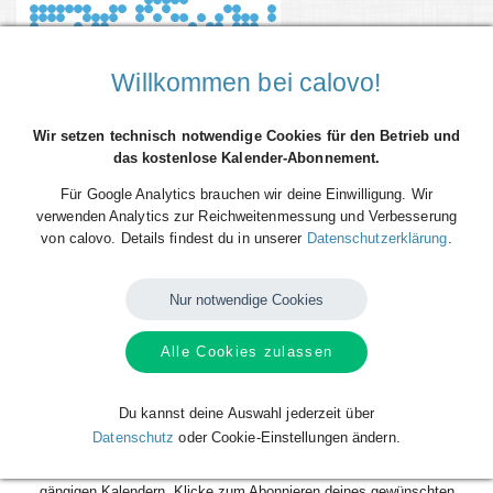
Willkommen bei calovo!
Wir setzen technisch notwendige Cookies für den Betrieb und
das kostenlose Kalender-Abonnement.
Für Google Analytics brauchen wir deine Einwilligung. Wir
verwenden Analytics zur Reichweitenmessung und Verbesserung
von calovo. Details findest du in unserer
Datenschutzerklärung
.
Du willst alle Spieltermine von FC Hertha 03 Zehlendorf direkt als
Terminserie - 'calfeed' - in deinen persönlichen Kalender auf dem
Smartphone, Tablet oder Desktop-PC integrieren? Kein Problem mit den
Nur notwendige Cookies
kostenlosen calfeeds von calovo. Einfach abonnieren und fertig!
Alle Cookies zulassen
Das Beste daran: sobald neue Spieltermine angelegt oder geändert
werden, aktualisiert sich dein Kalender automatisch. Du musst nach
dem kostenlosen Abonnieren nie wieder etwas tun. Alle Termine einzeln
Du kannst deine Auswahl jederzeit über
und mühsam einzutragen gehört also der Vergangenheit an. Los geht´s!
Datenschutz
oder Cookie-Einstellungen ändern.
Das Abonnieren ist für dich völlig kostenlos und funktioniert mit allen
gängigen Kalendern. Klicke zum Abonnieren deines gewünschten