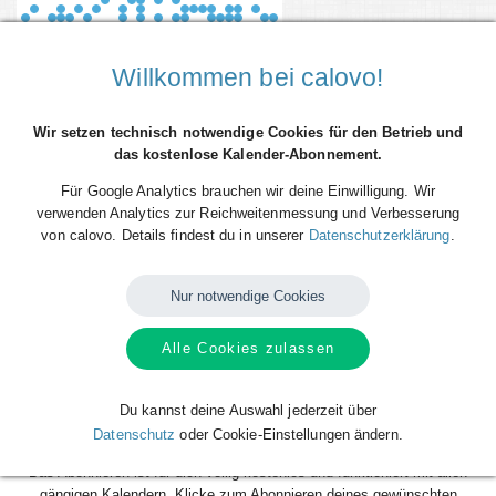
Willkommen bei calovo!
Wir setzen technisch notwendige Cookies für den Betrieb und
das kostenlose Kalender-Abonnement.
Für Google Analytics brauchen wir deine Einwilligung. Wir
verwenden Analytics zur Reichweitenmessung und Verbesserung
von calovo. Details findest du in unserer
Datenschutzerklärung
.
Du willst alle Spieltermine von Getafe CF direkt als Terminserie -
'calfeed' - in deinen persönlichen Kalender auf dem Smartphone, Tablet
oder Desktop-PC integrieren? Kein Problem mit den kostenlosen
Nur notwendige Cookies
calfeeds von calovo. Einfach abonnieren und fertig!
Alle Cookies zulassen
Das Beste daran: sobald neue Spieltermine angelegt oder geändert
werden, aktualisiert sich dein Kalender automatisch. Du musst nach
dem kostenlosen Abonnieren nie wieder etwas tun. Alle Termine einzeln
Du kannst deine Auswahl jederzeit über
und mühsam einzutragen gehört also der Vergangenheit an. Los geht´s!
Datenschutz
oder Cookie-Einstellungen ändern.
Das Abonnieren ist für dich völlig kostenlos und funktioniert mit allen
gängigen Kalendern. Klicke zum Abonnieren deines gewünschten