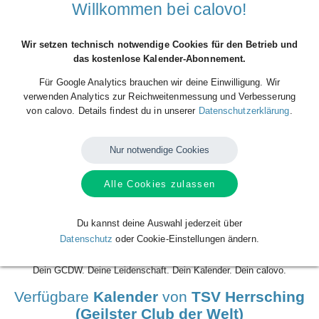
Willkommen bei calovo!
Wir setzen technisch notwendige Cookies für den Betrieb und
das kostenlose Kalender-Abonnement.
Für Google Analytics brauchen wir deine Einwilligung. Wir
verwenden Analytics zur Reichweitenmessung und Verbesserung
von calovo. Details findest du in unserer
Datenschutzerklärung
.
Nur notwendige Cookies
Der Geilste Club der Welt /TSV Herrsching) aus der 1. Volleyball-
Bundesliga der Männer jetzt kostenlos für deinen Kalender. Hol' dir den
Alle Cookies zulassen
calfeed, erhalte alle Spieltermine in deinen Kalender und verpasse nie
wieder ein Spiel. Und auch keinen Livestream. Denn mit jedem
Spieltermin erhältst du automatisch auch den passenden Link zum
Du kannst deine Auswahl jederzeit über
Livestream auf
Sportdeutschland.tv
. Ganz einfach! Völlig kostenlos!
Datenschutz
oder Cookie-Einstellungen ändern.
Und mit jedem Endgerät oder jeder Kalender-App deiner Wahl.
Dein GCDW. Deine Leidenschaft. Dein Kalender. Dein calovo.
Verfügbare
Kalender
von
TSV Herrsching
(Geilster Club der Welt)