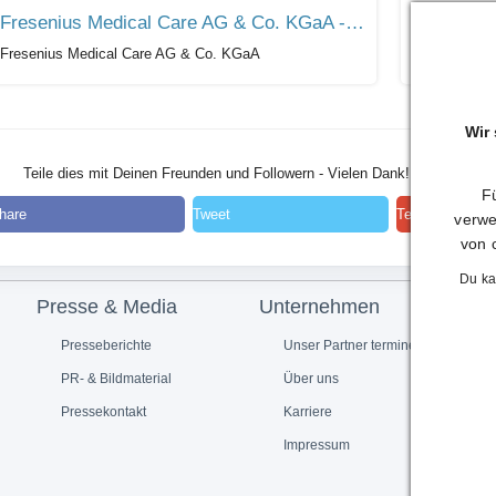
Fresenius Medical Care AG & Co. KGaA - Finanzkalender
Fresenius Medical Care AG & Co. KGaA
Fresenius M
Wir
Teile dies mit Deinen Freunden und Followern - Vielen Dank!
Fü
hare
Tweet
Teilen
verwe
von 
Du ka
Presse & Media
Unternehmen
Presseberichte
Unser Partner termine.de
PR- & Bildmaterial
Über uns
Pressekontakt
Karriere
Impressum