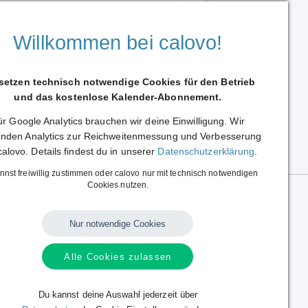
Fresenius Medical Care AG & Co. KGaA Kalender
edical Care AG & Co. KGaA
Willkommen bei calovo!
 setzen technisch notwendige Cookies für den Betrieb
und das kostenlose Kalender-Abonnement.
r Google Analytics brauchen wir deine Einwilligung. Wir
Weiterleiten
nden Analytics zur Reichweitenmessung und Verbesserung
calovo. Details findest du in unserer
Datenschutzerklärung
.
nnst freiwillig zustimmen oder calovo nur mit technisch notwendigen
Cookies nutzen.
Nur notwendige Cookies
Alle Cookies zulassen
Sprache:
Deutsch
|
English
Alle Rechte vorbehalten.
Copyright © 2014 - 2026 calovo.
Du kannst deine Auswahl jederzeit über