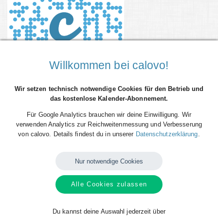
Willkommen bei calovo!
Wir setzen technisch notwendige Cookies für den Betrieb und
das kostenlose Kalender-Abonnement.
Du willst alle Spieltermine von HC FIVERS WAT Margareten direkt als
Für Google Analytics brauchen wir deine Einwilligung. Wir
Terminserie - 'calfeed' - in deinen persönlichen Kalender auf dem
verwenden Analytics zur Reichweitenmessung und Verbesserung
Smartphone, Tablet oder Desktop-PC integrieren? Kein Problem mit den
von calovo. Details findest du in unserer
Datenschutzerklärung
.
kostenlosen calfeeds von calovo. Einfach abonnieren und fertig!
Das Beste daran: sobald neue Spieltermine angelegt oder geändert
Nur notwendige Cookies
werden, aktualisiert sich dein Kalender automatisch. Du musst nach
dem kostenlosen Abonnieren nie wieder etwas tun. Alle Termine einzeln
Alle Cookies zulassen
und mühsam einzutragen gehört also der Vergangenheit an. Los geht´s!
Das Abonnieren ist für dich völlig kostenlos und funktioniert mit allen
Du kannst deine Auswahl jederzeit über
gängigen Kalendern. Klicke zum Abonnieren deines gewünschten