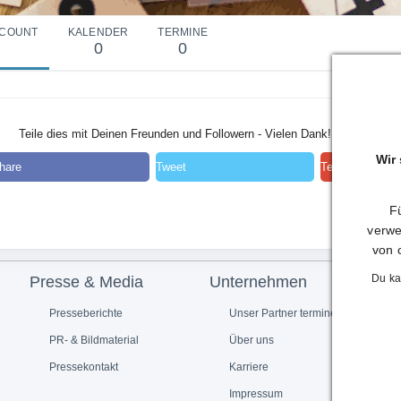
COUNT
KALENDER
TERMINE
0
0
Teile dies mit Deinen Freunden und Followern - Vielen Dank!
Wir
hare
Tweet
Teilen
Fü
verwe
von 
Du ka
Presse & Media
Unternehmen
Presseberichte
Unser Partner termine.de
PR- & Bildmaterial
Über uns
Pressekontakt
Karriere
Impressum