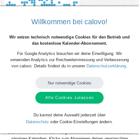
Willkommen bei calovo!
Wir setzen technisch notwendige Cookies für den Betrieb und
das kostenlose Kalender-Abonnement.
Für Google Analytics brauchen wir deine Einwilligung. Wir
verwenden Analytics zur Reichweitenmessung und Verbesserung
von calovo. Details findest du in unserer
Datenschutzerklärung
.
Du willst alle Spieltermine von 1. FC Düren direkt als Terminserie -
'calfeed' - in deinen persönlichen Kalender auf dem Smartphone, Tablet
oder Desktop-PC integrieren? Kein Problem mit den kostenlosen
Nur notwendige Cookies
calfeeds von calovo. Einfach abonnieren und fertig!
Alle Cookies zulassen
Das Beste daran: sobald neue Spieltermine angelegt oder geändert
werden, aktualisiert sich dein Kalender automatisch. Du musst nach
dem kostenlosen Abonnieren nie wieder etwas tun. Alle Termine einzeln
Du kannst deine Auswahl jederzeit über
und mühsam einzutragen gehört also der Vergangenheit an. Los geht´s!
Datenschutz
oder Cookie-Einstellungen ändern.
Das Abonnieren ist für dich völlig kostenlos und funktioniert mit allen
gängigen Kalendern. Klicke zum Abonnieren deines gewünschten