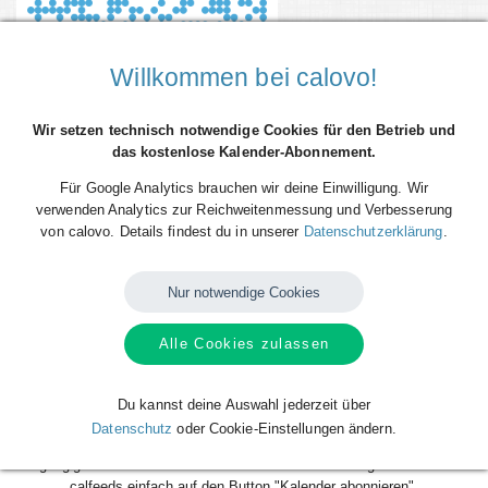
Willkommen bei calovo!
Wir setzen technisch notwendige Cookies für den Betrieb und
das kostenlose Kalender-Abonnement.
Für Google Analytics brauchen wir deine Einwilligung. Wir
verwenden Analytics zur Reichweitenmessung und Verbesserung
von calovo. Details findest du in unserer
Datenschutzerklärung
.
Du willst alle Spieltermine von FC Wegberg-Beeck (redaktionell) direkt
als Terminserie ("calfeed") in deinen persönlichen Kalender auf dem
Smartphone, Tablet oder Desktop-PC integrieren? Kein Problem mit den
Nur notwendige Cookies
kostenlosen calfeeds von calovo. Einfach abonnieren und fertig! Das
Beste daran: sobald neue Spieltermine angelegt oder geändert werden,
Alle Cookies zulassen
aktualisiert sich dein Kalender automatisch. Du musst nach dem
kostenlosen Abonnieren nie wieder etwas tun. Alle Termine einzeln und
mühsam einzutragen gehört also der Vergangenheit an. Los geht´s!
Du kannst deine Auswahl jederzeit über
Datenschutz
oder Cookie-Einstellungen ändern.
Das Abonnieren ist für dich völlig kostenlos und funktioniert mit allen
gängigen Kalendern. Klicke zum Abonnieren deines gewünschten
calfeeds einfach auf den Button "Kalender abonnieren".