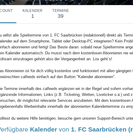
COUNT
KALENDER
TERMINE
1
39
u willst alle Spieltermine von 1. FC Saarbrücken (redaktionell) direkt als Term
alender auf dem Smartphone, Tablet oder Desktop-PC integrieren? Kein Probl
infach abonnieren und fertig! Das Beste daran: sobald neue Spieltermine angel
ein Kalender automatisch. Du musst nach dem kostenlosen Abonnieren nie wie
ühsam einzutragen gehört also der Vergangenheit an. Los geht´s!
as Abonnieren ist für dich völlig kostenlos und funktioniert mit allen gängig
ewünschten calfeeds einfach auf den Button "Kalender abonnieren".
ie Termine innerhalb des calfeeds ergänzen wir in der Regel und sofern vorha
rgänzende Informationen, Links (z.B. Ticketing, Wetten, Liveticker o.ä.) und 
ersuchen, dir möglichst relevante Services anzubieten. Mit dem kostenlosen 
egebenenfalls Werbeinhalte innerhalb der abonnierten Kalendertermine zu em
olltest du weitere Hilfe benötigen, besuche gern unseren Support-Bereich unte
Verfügbare
Kalender
von
1. FC Saarbrücken (r