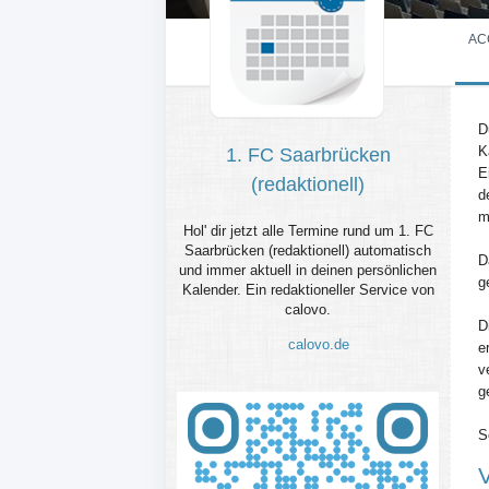
AC
D
K
1. FC Saarbrücken
E
(redaktionell)
d
m
Hol' dir jetzt alle Termine rund um 1. FC
Saarbrücken (redaktionell) automatisch
D
und immer aktuell in deinen persönlichen
g
Kalender. Ein redaktioneller Service von
calovo.
D
calovo.de
e
v
g
S