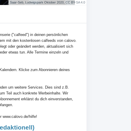
Saar-Seb, Ludwigspark Oktober 2020, CC BY-SA 4.0
inserie ("calfeed") in deinen persönlichen
em mit den kostenlosen calfeeds von calovo.
egt oder geändert werden, aktualisiert sich
der etwas tun. Alle Termine einzeln und
en Kalendern. Klicke zum Abonnieren deines
nden um weitere Services. Dies sind z.B.
zum Teil auch konkrete Werbeinhalte. Wir
Abonnement erklärst du dich einverstanden,
pfangen.
r www.calovo.de/hilfe!
edaktionell)