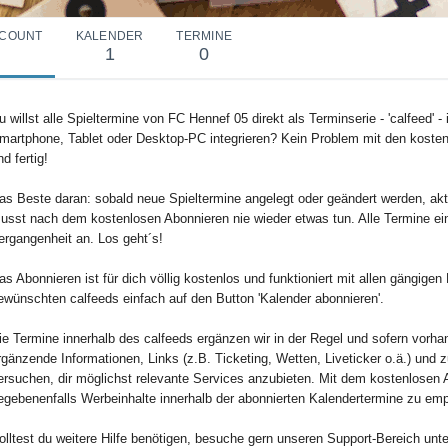
COUNT
KALENDER
TERMINE
1
0
u willst alle Spieltermine von FC Hennef 05 direkt als Terminserie - 'calfeed' 
martphone, Tablet oder Desktop-PC integrieren? Kein Problem mit den kosten
nd fertig!
as Beste daran: sobald neue Spieltermine angelegt oder geändert werden, aktu
usst nach dem kostenlosen Abonnieren nie wieder etwas tun. Alle Termine ei
ergangenheit an. Los geht´s!
as Abonnieren ist für dich völlig kostenlos und funktioniert mit allen gängig
ewünschten calfeeds einfach auf den Button 'Kalender abonnieren'.
ie Termine innerhalb des calfeeds ergänzen wir in der Regel und sofern vorha
rgänzende Informationen, Links (z.B. Ticketing, Wetten, Liveticker o.ä.) und 
ersuchen, dir möglichst relevante Services anzubieten. Mit dem kostenlosen 
egebenenfalls Werbeinhalte innerhalb der abonnierten Kalendertermine zu em
olltest du weitere Hilfe benötigen, besuche gern unseren Support-Bereich unte