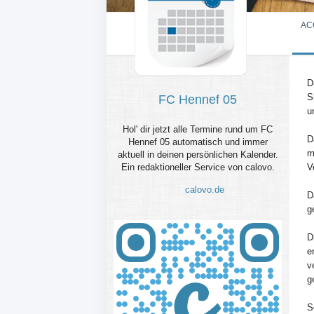
AC
D
S
FC Hennef 05
u
Hol' dir jetzt alle Termine rund um FC
D
Hennef 05 automatisch und immer
m
aktuell in deinen persönlichen Kalender.
Ein redaktioneller Service von calovo.
V
calovo.de
D
g
D
e
v
g
S