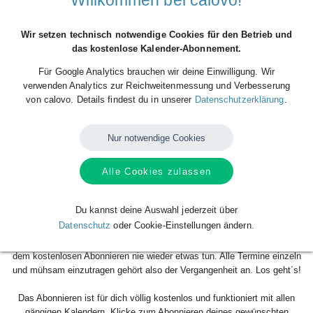
Wir setzen technisch notwendige Cookies für den Betrieb und
das kostenlose Kalender-Abonnement.
Für Google Analytics brauchen wir deine Einwilligung. Wir
verwenden Analytics zur Reichweitenmessung und Verbesserung
von calovo. Details findest du in unserer
Datenschutzerklärung
.
Nur notwendige Cookies
Du willst alle Spieltermine von Eintracht Trier direkt als Terminserie -
Alle Cookies zulassen
'calfeed' - in deinen persönlichen Kalender auf dem Smartphone, Tablet
oder Desktop-PC integrieren? Kein Problem mit den kostenlosen
calfeeds von calovo. Einfach abonnieren und fertig!
Du kannst deine Auswahl jederzeit über
Datenschutz
oder Cookie-Einstellungen ändern.
Das Beste daran: sobald neue Spieltermine angelegt oder geändert
werden, aktualisiert sich dein Kalender automatisch. Du musst nach
dem kostenlosen Abonnieren nie wieder etwas tun. Alle Termine einzeln
und mühsam einzutragen gehört also der Vergangenheit an. Los geht´s!
Das Abonnieren ist für dich völlig kostenlos und funktioniert mit allen
gängigen Kalendern. Klicke zum Abonnieren deines gewünschten