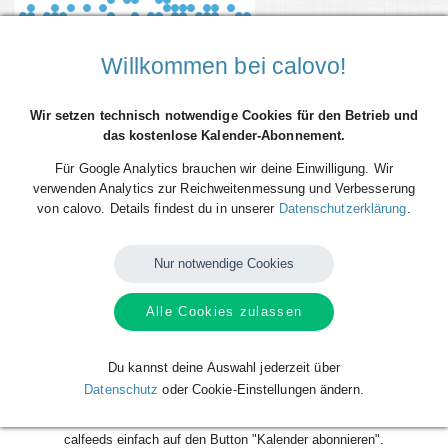
Willkommen bei calovo!
Wir setzen technisch notwendige Cookies für den Betrieb und
das kostenlose Kalender-Abonnement.
Für Google Analytics brauchen wir deine Einwilligung. Wir
verwenden Analytics zur Reichweitenmessung und Verbesserung
von calovo. Details findest du in unserer
Datenschutzerklärung
.
Du willst alle Spieltermine von Dessau-Roßlauer HV 2006 direkt als
Terminserie ("calfeed") in deinen persönlichen Kalender auf dem
Nur notwendige Cookies
Smartphone, Tablet oder Desktop-PC integrieren? Kein Problem mit den
kostenlosen calfeeds von calovo. Einfach abonnieren und fertig! Das
Beste daran: sobald neue Spieltermine angelegt oder geändert werden,
Alle Cookies zulassen
aktualisiert sich dein Kalender automatisch. Du musst nach dem
kostenlosen Abonnieren nie wieder etwas tun. Alle Termine einzeln und
mühsam einzutragen gehört also der Vergangenheit an. Los geht´s!
Du kannst deine Auswahl jederzeit über
Datenschutz
oder Cookie-Einstellungen ändern.
Das Abonnieren ist für dich völlig kostenlos und funktioniert mit allen
gängigen Kalendern. Klicke zum Abonnieren deines gewünschten
calfeeds einfach auf den Button "Kalender abonnieren".