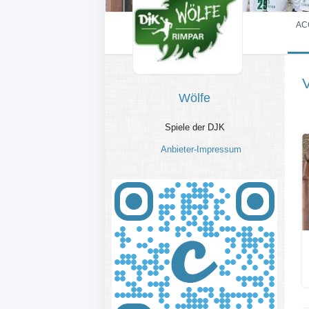
AC
Wölfe
Spiele der DJK
Anbieter-Impressum