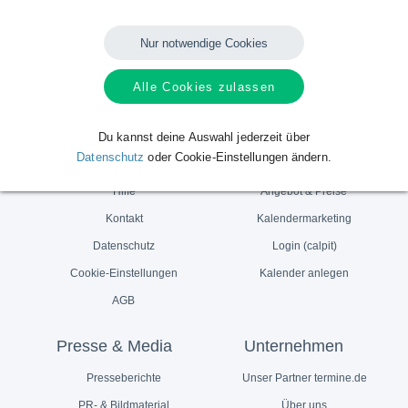
Teile dies mit Deinen Freunden und Followern - Vielen Dank!
Nur notwendige Cookies
Share
Tweet
Teilen
Weiterleiten
Alle Cookies zulassen
Du kannst deine Auswahl jederzeit über
Service
Für Anbieter
Datenschutz
oder Cookie-Einstellungen ändern.
Hilfe
Angebot & Preise
Kontakt
Kalendermarketing
Datenschutz
Login (calpit)
Cookie-Einstellungen
Kalender anlegen
AGB
Presse & Media
Unternehmen
Presseberichte
Unser Partner termine.de
PR- & Bildmaterial
Über uns