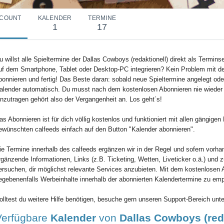
COUNT
KALENDER
TERMINE
1
17
u willst alle Spieltermine der Dallas Cowboys (redaktionell) direkt als Termins
uf dem Smartphone, Tablet oder Desktop-PC integrieren? Kein Problem mit de
bonnieren und fertig! Das Beste daran: sobald neue Spieltermine angelegt oder
alender automatisch. Du musst nach dem kostenlosen Abonnieren nie wieder
inzutragen gehört also der Vergangenheit an. Los geht´s!
as Abonnieren ist für dich völlig kostenlos und funktioniert mit allen gängig
ewünschten calfeeds einfach auf den Button "Kalender abonnieren".
ie Termine innerhalb des calfeeds ergänzen wir in der Regel und sofern vorha
rgänzende Informationen, Links (z.B. Ticketing, Wetten, Liveticker o.ä.) und 
ersuchen, dir möglichst relevante Services anzubieten. Mit dem kostenlosen 
egebenenfalls Werbeinhalte innerhalb der abonnierten Kalendertermine zu em
olltest du weitere Hilfe benötigen, besuche gern unseren Support-Bereich unte
Verfügbare
Kalender
von
Dallas Cowboys (reda