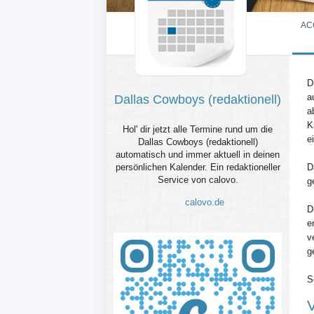
AC
D
a
Dallas Cowboys (redaktionell)
a
K
Hol' dir jetzt alle Termine rund um die
e
Dallas Cowboys (redaktionell)
automatisch und immer aktuell in deinen
persönlichen Kalender. Ein redaktioneller
D
Service von calovo.
g
calovo.de
D
e
v
g
S