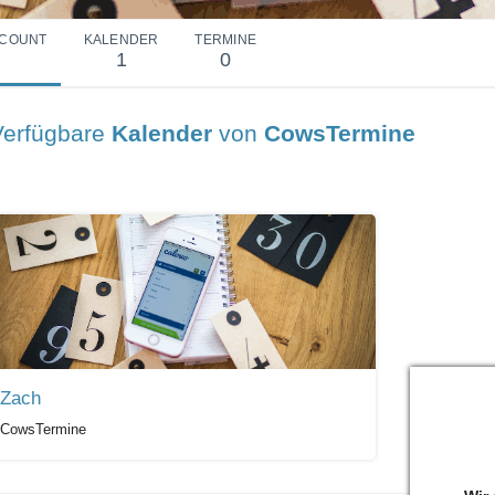
COUNT
KALENDER
TERMINE
1
0
Verfügbare
Kalender
von
CowsTermine
Zach
CowsTermine