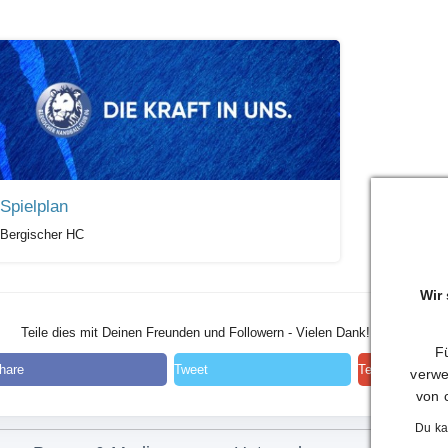
Spielplan
Bergischer HC
Wir
Teile dies mit Deinen Freunden und Followern - Vielen Dank!
Fü
hare
Tweet
Teilen
verwe
von 
Du ka