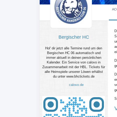
AC
D
S
Bergischer HC
u
a
Hol' dir jetzt alle Termine rund um den
e
Bergischen HC 06 automatisch und
immer aktuell in deinen persönlichen
D
Kalender. Ein Service von calovo in
g
Zusammenarbeit mit der HBL. Tickets für
alle Heimspiele unserer Löwen erhältst
D
du unter www.bhctickets.de
e
calovo.de
v
g
S