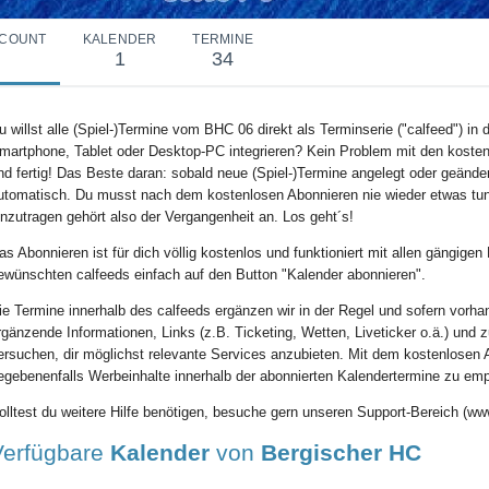
COUNT
KALENDER
TERMINE
1
34
u willst alle (Spiel-)Termine vom BHC 06 direkt als Terminserie ("calfeed") i
martphone, Tablet oder Desktop-PC integrieren? Kein Problem mit den kosten
nd fertig! Das Beste daran: sobald neue (Spiel-)Termine angelegt oder geänder
utomatisch. Du musst nach dem kostenlosen Abonnieren nie wieder etwas tu
inzutragen gehört also der Vergangenheit an. Los geht´s!
as Abonnieren ist für dich völlig kostenlos und funktioniert mit allen gängig
ewünschten calfeeds einfach auf den Button "Kalender abonnieren".
ie Termine innerhalb des calfeeds ergänzen wir in der Regel und sofern vorha
rgänzende Informationen, Links (z.B. Ticketing, Wetten, Liveticker o.ä.) und 
ersuchen, dir möglichst relevante Services anzubieten. Mit dem kostenlosen 
egebenenfalls Werbeinhalte innerhalb der abonnierten Kalendertermine zu em
olltest du weitere Hilfe benötigen, besuche gern unseren Support-Bereich (www
Verfügbare
Kalender
von
Bergischer HC