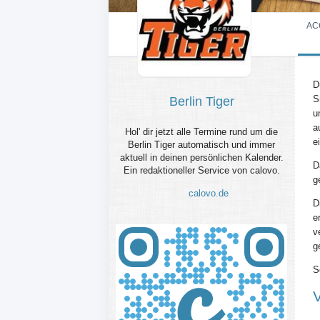
AC
D
S
Berlin Tiger
u
a
Hol' dir jetzt alle Termine rund um die
e
Berlin Tiger automatisch und immer
aktuell in deinen persönlichen Kalender.
D
Ein redaktioneller Service von calovo.
g
calovo.de
D
e
v
g
S