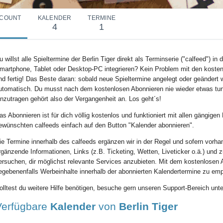
COUNT
KALENDER
TERMINE
4
1
u willst alle Spieltermine der Berlin Tiger direkt als Terminserie ("calfeed") i
martphone, Tablet oder Desktop-PC integrieren? Kein Problem mit den kosten
nd fertig! Das Beste daran: sobald neue Spieltermine angelegt oder geändert w
utomatisch. Du musst nach dem kostenlosen Abonnieren nie wieder etwas tu
inzutragen gehört also der Vergangenheit an. Los geht´s!
as Abonnieren ist für dich völlig kostenlos und funktioniert mit allen gängig
ewünschten calfeeds einfach auf den Button "Kalender abonnieren".
ie Termine innerhalb des calfeeds ergänzen wir in der Regel und sofern vorha
rgänzende Informationen, Links (z.B. Ticketing, Wetten, Liveticker o.ä.) und 
ersuchen, dir möglichst relevante Services anzubieten. Mit dem kostenlosen 
egebenenfalls Werbeinhalte innerhalb der abonnierten Kalendertermine zu em
olltest du weitere Hilfe benötigen, besuche gern unseren Support-Bereich unte
Verfügbare
Kalender
von
Berlin Tiger