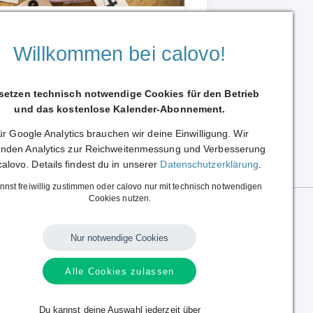
ielplan
Willkommen bei calovo!
 setzen technisch notwendige Cookies für den Betrieb
und das kostenlose Kalender-Abonnement.
r Google Analytics brauchen wir deine Einwilligung. Wir
Weiterleiten
nden Analytics zur Reichweitenmessung und Verbesserung
calovo. Details findest du in unserer
Datenschutzerklärung
.
nnst freiwillig zustimmen oder calovo nur mit technisch notwendigen
Cookies nutzen.
Nur notwendige Cookies
Alle Cookies zulassen
Sprache:
Deutsch
|
English
Alle Rechte vorbehalten.
Copyright © 2014 - 2026 calovo.
Du kannst deine Auswahl jederzeit über