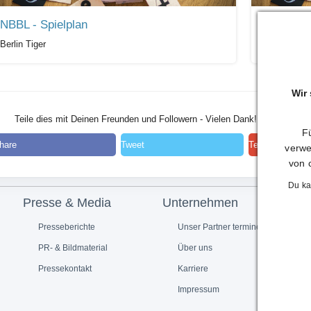
NBBL - Spielplan
JBBL - Sp
Berlin Tiger
Berlin Tiger
Wir
Teile dies mit Deinen Freunden und Followern - Vielen Dank!
Fü
hare
Tweet
Teilen
verwe
von 
Du ka
Presse & Media
Unternehmen
Presseberichte
Unser Partner termine.de
PR- & Bildmaterial
Über uns
Pressekontakt
Karriere
Impressum