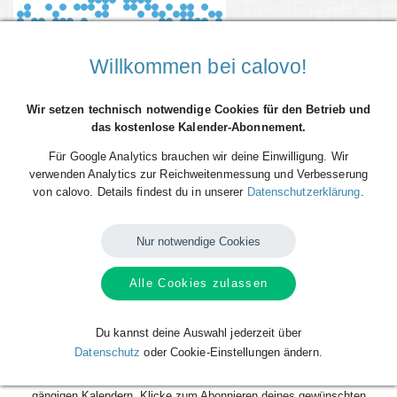
Willkommen bei calovo!
Wir setzen technisch notwendige Cookies für den Betrieb und
das kostenlose Kalender-Abonnement.
Für Google Analytics brauchen wir deine Einwilligung. Wir
verwenden Analytics zur Reichweitenmessung und Verbesserung
von calovo. Details findest du in unserer
Datenschutzerklärung
.
Du willst alle Spieltermine von BBC Rendsburg Twisters direkt als
Terminserie - 'calfeed' - in deinen persönlichen Kalender auf dem
Smartphone, Tablet oder Desktop-PC integrieren? Kein Problem mit den
Nur notwendige Cookies
kostenlosen calfeeds von calovo. Einfach abonnieren und fertig!
Alle Cookies zulassen
Das Beste daran: sobald neue Spieltermine angelegt oder geändert
werden, aktualisiert sich dein Kalender automatisch. Du musst nach
dem kostenlosen Abonnieren nie wieder etwas tun. Alle Termine einzeln
Du kannst deine Auswahl jederzeit über
und mühsam einzutragen gehört also der Vergangenheit an. Los geht´s!
Datenschutz
oder Cookie-Einstellungen ändern.
Das Abonnieren ist für dich völlig kostenlos und funktioniert mit allen
gängigen Kalendern. Klicke zum Abonnieren deines gewünschten