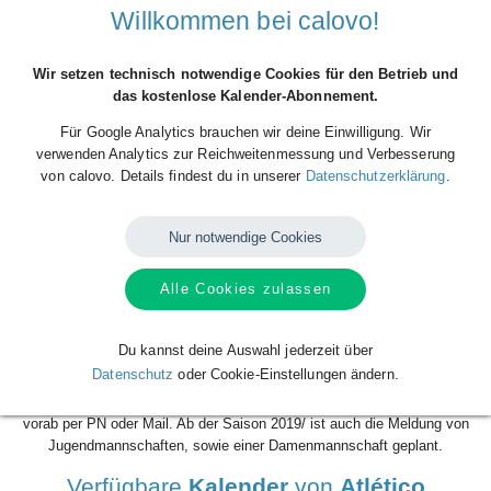
Willkommen bei calovo!
Wir setzen technisch notwendige Cookies für den Betrieb und
das kostenlose Kalender-Abonnement.
Für Google Analytics brauchen wir deine Einwilligung. Wir
verwenden Analytics zur Reichweitenmessung und Verbesserung
von calovo. Details findest du in unserer
Datenschutzerklärung
.
Nur notwendige Cookies
Der Atlético Erlangen e.V. wurde im Januar 2017 in Erlangen gegründet.
Derzeit sind wir mit zwei Herrenmannschaften in den Ligen des
Alle Cookies zulassen
Bayerischen Fußball Verbands aktiv. Seit Oktober 2018 spielt unsere
Futsal-Mannschaft in der Bayernliga. Atlético Erlangen ist offen für
jedermann, egal welcher Nationalität. Derzeit spielen bei uns mehr als
Du kannst deine Auswahl jederzeit über
80 Spieler aus 22 Ländern. Unser Training findet jeweils Dienstags und
Datenschutz
oder Cookie-Einstellungen ändern.
Donnerstags um 19 Uhr beim FC Großdechsendorf statt. Das Futsal
Training findet Freitags statt. Anmeldungen zum Probetraining bitte
vorab per PN oder Mail. Ab der Saison 2019/ ist auch die Meldung von
Jugendmannschaften, sowie einer Damenmannschaft geplant.
Verfügbare
Kalender
von
Atlético