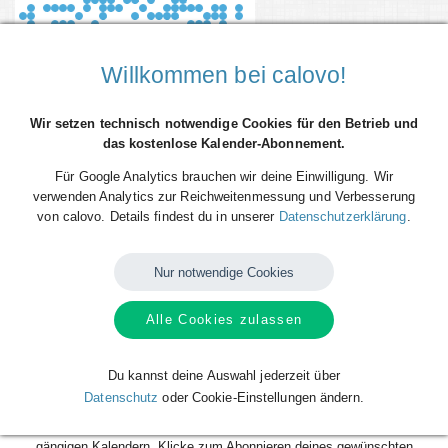
Willkommen bei calovo!
Wir setzen technisch notwendige Cookies für den Betrieb und
das kostenlose Kalender-Abonnement.
Für Google Analytics brauchen wir deine Einwilligung. Wir
verwenden Analytics zur Reichweitenmessung und Verbesserung
von calovo. Details findest du in unserer
Datenschutzerklärung
.
Du willst alle Spieltermine von 1. FC Kleve 63/03 direkt als Terminserie
- 'calfeed' - in deinen persönlichen Kalender auf dem Smartphone, Tablet
oder Desktop-PC integrieren? Kein Problem mit den kostenlosen
Nur notwendige Cookies
calfeeds von calovo. Einfach abonnieren und fertig!
Alle Cookies zulassen
Das Beste daran: sobald neue Spieltermine angelegt oder geändert
werden, aktualisiert sich dein Kalender automatisch. Du musst nach
dem kostenlosen Abonnieren nie wieder etwas tun. Alle Termine einzeln
Du kannst deine Auswahl jederzeit über
und mühsam einzutragen gehört also der Vergangenheit an. Los geht´s!
Datenschutz
oder Cookie-Einstellungen ändern.
Das Abonnieren ist für dich völlig kostenlos und funktioniert mit allen
gängigen Kalendern. Klicke zum Abonnieren deines gewünschten